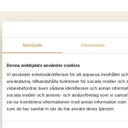
© Föreningen Gamla Norrköping 2025
Hamnkällaren
Samtycke
Information
Postadress Packhusgatan 2
60238 Norrköping
Besöksadress Packhusgatan 4
Denna webbplats använder cookies
Faktureringsadress: inbox.lev.1754241@arkivplats.se
Vi använder enhetsidentifierare för att anpassa innehållet och
användarna, tillhandahålla funktioner för sociala medier och a
vidarebefordrar även sådana identifierare och annan informatio
sociala medier och annons- och analysföretag som vi samar
sin tur kombinera informationen med annan information som du 
som de har samlat in när du har använt deras tjänster.